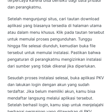
terpercaya karena bisa berisiko bagi data pribadi
dan perangkatmu.
Setelah mengunjungi situs, cari tautan download
aplikasi yang biasanya tersedia di halaman utama
atau dalam menu khusus. Klik pada tautan tersebut
untuk memulai proses pengunduhan. Tunggu
hingga file selesai diunduh, kemudian buka file
tersebut untuk memulai instalasi. Pastikan bahwa
pengaturan di perangkatmu mengizinkan instalasi
dari sumber yang tidak dikenal jika diperlukan.
Sesudah proses instalasi selesai, buka aplikasi PKV
dan lakukan login dengan akun yang sudah
terdaftar. Jika belum memiliki akun, kamu bisa
mendaftar langsung melalui aplikasi tersebut.
Setelah berhasil login, kamu siap untuk menjelajahi
berbagai permainan yang ditawarkan di PKV