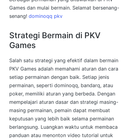
Games dan mulai bermain. Selamat bersenang-
senang!
dominoqq pkv
Strategi Bermain di PKV
Games
Salah satu strategi yang efektif dalam bermain
PKV Games adalah memahami aturan dan cara
setiap permainan dengan baik. Setiap jenis
permainan, seperti dominoqq, bandarq, atau
poker, memiliki aturan yang berbeda. Dengan
mempelajari aturan dasar dan strategi masing-
masing permainan, pemain dapat membuat
keputusan yang lebih baik selama permainan
berlangsung. Luangkan waktu untuk membaca
panduan atau menonton video tutorial untuk