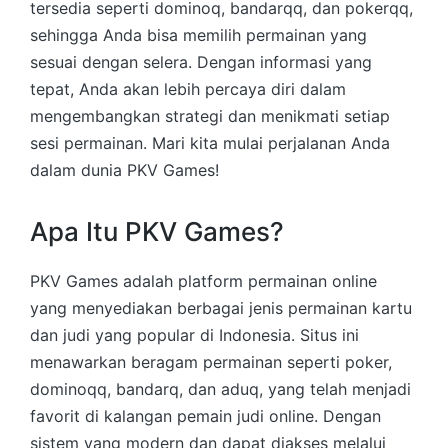
tersedia seperti dominoq, bandarqq, dan pokerqq,
sehingga Anda bisa memilih permainan yang
sesuai dengan selera. Dengan informasi yang
tepat, Anda akan lebih percaya diri dalam
mengembangkan strategi dan menikmati setiap
sesi permainan. Mari kita mulai perjalanan Anda
dalam dunia PKV Games!
Apa Itu PKV Games?
PKV Games adalah platform permainan online
yang menyediakan berbagai jenis permainan kartu
dan judi yang popular di Indonesia. Situs ini
menawarkan beragam permainan seperti poker,
dominoqq, bandarq, dan aduq, yang telah menjadi
favorit di kalangan pemain judi online. Dengan
sistem yang modern dan dapat diakses melalui