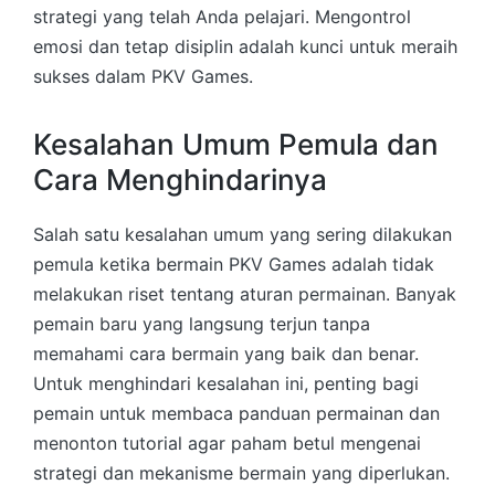
strategi yang telah Anda pelajari. Mengontrol
emosi dan tetap disiplin adalah kunci untuk meraih
sukses dalam PKV Games.
Kesalahan Umum Pemula dan
Cara Menghindarinya
Salah satu kesalahan umum yang sering dilakukan
pemula ketika bermain PKV Games adalah tidak
melakukan riset tentang aturan permainan. Banyak
pemain baru yang langsung terjun tanpa
memahami cara bermain yang baik dan benar.
Untuk menghindari kesalahan ini, penting bagi
pemain untuk membaca panduan permainan dan
menonton tutorial agar paham betul mengenai
strategi dan mekanisme bermain yang diperlukan.