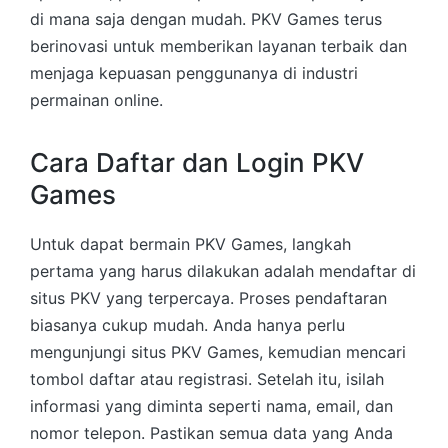
di mana saja dengan mudah. PKV Games terus
berinovasi untuk memberikan layanan terbaik dan
menjaga kepuasan penggunanya di industri
permainan online.
Cara Daftar dan Login PKV
Games
Untuk dapat bermain PKV Games, langkah
pertama yang harus dilakukan adalah mendaftar di
situs PKV yang terpercaya. Proses pendaftaran
biasanya cukup mudah. Anda hanya perlu
mengunjungi situs PKV Games, kemudian mencari
tombol daftar atau registrasi. Setelah itu, isilah
informasi yang diminta seperti nama, email, dan
nomor telepon. Pastikan semua data yang Anda