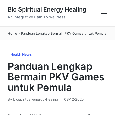
Bio Spiritual Energy Healing
An Integrative Path To Wellness
Home
»
Panduan Lengkap Bermain PKV Games untuk Pemula
Posted
Health News
in
Panduan Lengkap
Bermain PKV Games
untuk Pemula
By
biospiritual-energy-healing
08/12/2025
Posted
by