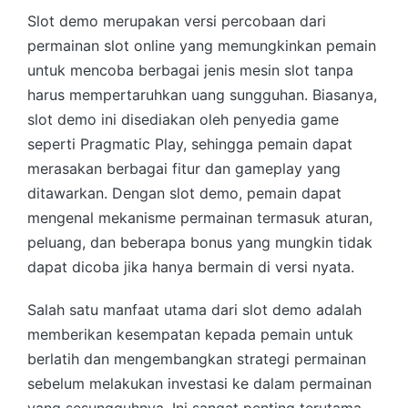
Slot demo merupakan versi percobaan dari
permainan slot online yang memungkinkan pemain
untuk mencoba berbagai jenis mesin slot tanpa
harus mempertaruhkan uang sungguhan. Biasanya,
slot demo ini disediakan oleh penyedia game
seperti Pragmatic Play, sehingga pemain dapat
merasakan berbagai fitur dan gameplay yang
ditawarkan. Dengan slot demo, pemain dapat
mengenal mekanisme permainan termasuk aturan,
peluang, dan beberapa bonus yang mungkin tidak
dapat dicoba jika hanya bermain di versi nyata.
Salah satu manfaat utama dari slot demo adalah
memberikan kesempatan kepada pemain untuk
berlatih dan mengembangkan strategi permainan
sebelum melakukan investasi ke dalam permainan