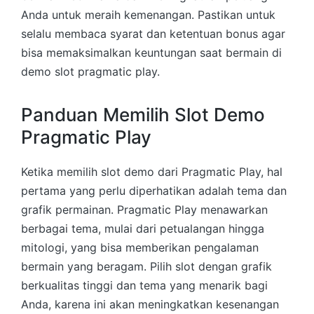
Anda untuk meraih kemenangan. Pastikan untuk
selalu membaca syarat dan ketentuan bonus agar
bisa memaksimalkan keuntungan saat bermain di
demo slot pragmatic play.
Panduan Memilih Slot Demo
Pragmatic Play
Ketika memilih slot demo dari Pragmatic Play, hal
pertama yang perlu diperhatikan adalah tema dan
grafik permainan. Pragmatic Play menawarkan
berbagai tema, mulai dari petualangan hingga
mitologi, yang bisa memberikan pengalaman
bermain yang beragam. Pilih slot dengan grafik
berkualitas tinggi dan tema yang menarik bagi
Anda, karena ini akan meningkatkan kesenangan