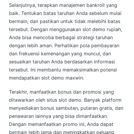
Selanjutnya, terapkan manajemen bankroll yang
baik. Tentukan batas taruhan Anda sebelum mulai
bermain, dan pastikan untuk tidak melebihi batas
tersebut. Dengan menggunakan slot demo rupiah,
Anda bisa mencoba berbagai strategi taruhan
dengan lebih aman. Perhatikan pola pembayaran
dan frekuensi kemenangan yang muncul, dan
sesuaikan taruhan Anda berdasarkan informasi
tersebut. Ini membantu memaksimalkan potensi
mendapatkan slot demo maxwin.
Terakhir, manfaatkan bonus dan promosi yang
ditawarkan oleh situs slot demo. Banyak platform
menyediakan bonus sambutan, putaran gratis, dan
penawaran lainnya yang bisa dimanfaatkan.
Dengan memanfaatkan promo ini, Anda dapat
bermain lebih lama dan meningkatkan peluang