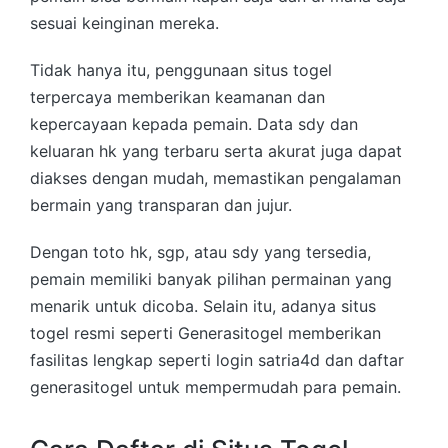
sesuai keinginan mereka.
Tidak hanya itu, penggunaan situs togel
terpercaya memberikan keamanan dan
kepercayaan kepada pemain. Data sdy dan
keluaran hk yang terbaru serta akurat juga dapat
diakses dengan mudah, memastikan pengalaman
bermain yang transparan dan jujur.
Dengan toto hk, sgp, atau sdy yang tersedia,
pemain memiliki banyak pilihan permainan yang
menarik untuk dicoba. Selain itu, adanya situs
togel resmi seperti Generasitogel memberikan
fasilitas lengkap seperti login satria4d dan daftar
generasitogel untuk mempermudah para pemain.