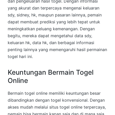
dan pengeluaran hasil togel. Dengan informasi
yang akurat dan terpercaya mengenai keluaran
sdy, sidney, hk, maupun pasaran lainnya, pemain
dapat membuat prediksi yang lebih tepat untuk
meningkatkan peluang kemenangan. Dengan
begitu, mereka dapat mengetahui data sdy,
keluaran hk, data hk, dan berbagai informasi
penting lainnya yang memengaruhi hasil permainan
togel hari ini.
Keuntungan Bermain Togel
Online
Bermain togel online memiliki keuntungan besar
dibandingkan dengan togel konvensional. Dengan
akses mudah melalui situs togel online terpercaya,
pemain bisa bermain kapan saja dan di mana saja