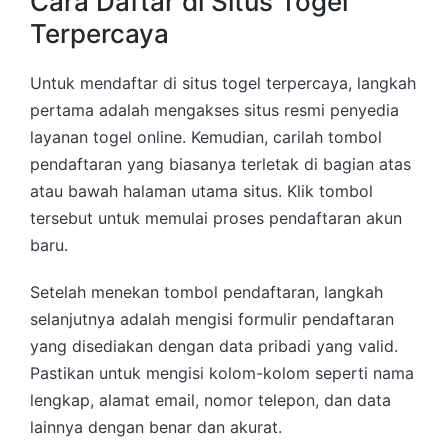
Cara Daftar di Situs Togel
Terpercaya
Untuk mendaftar di situs togel terpercaya, langkah
pertama adalah mengakses situs resmi penyedia
layanan togel online. Kemudian, carilah tombol
pendaftaran yang biasanya terletak di bagian atas
atau bawah halaman utama situs. Klik tombol
tersebut untuk memulai proses pendaftaran akun
baru.
Setelah menekan tombol pendaftaran, langkah
selanjutnya adalah mengisi formulir pendaftaran
yang disediakan dengan data pribadi yang valid.
Pastikan untuk mengisi kolom-kolom seperti nama
lengkap, alamat email, nomor telepon, dan data
lainnya dengan benar dan akurat.