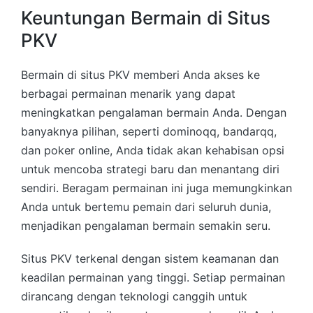
Keuntungan Bermain di Situs
PKV
Bermain di situs PKV memberi Anda akses ke
berbagai permainan menarik yang dapat
meningkatkan pengalaman bermain Anda. Dengan
banyaknya pilihan, seperti dominoqq, bandarqq,
dan poker online, Anda tidak akan kehabisan opsi
untuk mencoba strategi baru dan menantang diri
sendiri. Beragam permainan ini juga memungkinkan
Anda untuk bertemu pemain dari seluruh dunia,
menjadikan pengalaman bermain semakin seru.
Situs PKV terkenal dengan sistem keamanan dan
keadilan permainan yang tinggi. Setiap permainan
dirancang dengan teknologi canggih untuk