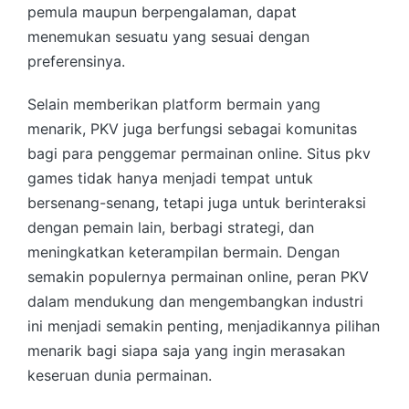
pemula maupun berpengalaman, dapat
menemukan sesuatu yang sesuai dengan
preferensinya.
Selain memberikan platform bermain yang
menarik, PKV juga berfungsi sebagai komunitas
bagi para penggemar permainan online. Situs pkv
games tidak hanya menjadi tempat untuk
bersenang-senang, tetapi juga untuk berinteraksi
dengan pemain lain, berbagi strategi, dan
meningkatkan keterampilan bermain. Dengan
semakin populernya permainan online, peran PKV
dalam mendukung dan mengembangkan industri
ini menjadi semakin penting, menjadikannya pilihan
menarik bagi siapa saja yang ingin merasakan
keseruan dunia permainan.