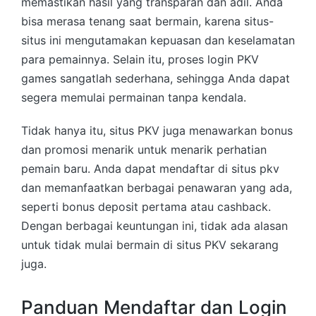
memastikan hasil yang transparan dan adil. Anda
bisa merasa tenang saat bermain, karena situs-
situs ini mengutamakan kepuasan dan keselamatan
para pemainnya. Selain itu, proses login PKV
games sangatlah sederhana, sehingga Anda dapat
segera memulai permainan tanpa kendala.
Tidak hanya itu, situs PKV juga menawarkan bonus
dan promosi menarik untuk menarik perhatian
pemain baru. Anda dapat mendaftar di situs pkv
dan memanfaatkan berbagai penawaran yang ada,
seperti bonus deposit pertama atau cashback.
Dengan berbagai keuntungan ini, tidak ada alasan
untuk tidak mulai bermain di situs PKV sekarang
juga.
Panduan Mendaftar dan Login